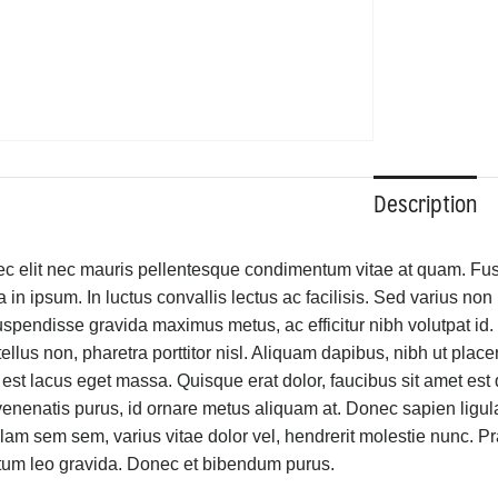
Description
 elit nec mauris pellentesque condimentum vitae at quam. Fusc
in ipsum. In luctus convallis lectus ac facilisis. Sed varius non 
uspendisse gravida maximus metus, ac efficitur nibh volutpat id. 
 tellus non, pharetra porttitor nisl. Aliquam dapibus, nibh ut plac
st lacus eget massa. Quisque erat dolor, faucibus sit amet est 
venenatis purus, id ornare metus aliquam at. Donec sapien ligul
llam sem sem, varius vitae dolor vel, hendrerit molestie nunc. Pra
um leo gravida. Donec et bibendum purus.