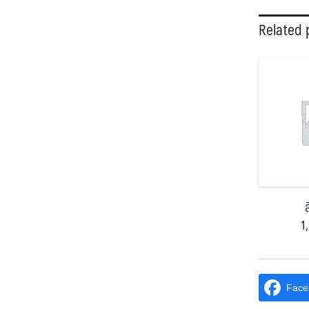
Related 
1
Face