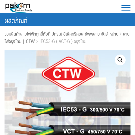
Skip
to
ผลิตภัณฑ์
content
รวมสินค้าสายไฟฟ้าทุกยี่ห้อที่ ปกรณ์ อิเล็คทริคอล ซัพพลาย จัดจำหน่าย
สาย
ไฟจรุงไทย | CTW
IEC53-G ( VCT-G ) จรุงไทย