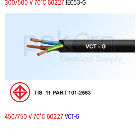
300/500 V 70˚C 60227
IEC53-G
450/750 V 70˚C 60227
VCT-G