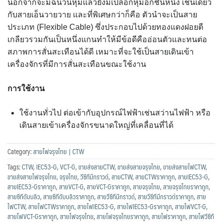
นอกจากจะมีฉนวนหุ้มแล้วยังมีเปลือกหุ้มอีกชั้นหนึ่ง เช่นเดียว
กับสายเอ็นวายวาย และที่พิเศษกว่าก็คือ ตัวนำจะเป็นสาย
ประเภท (Flexible Cable) ซึ่งประกอบไปด้วยทองแดงฝอยตี
เกลียวรวมกันเป็นหนึ่งแกนทำให้มีข้อดีคืออ่อนตัวและทนต่อ
สภาพการสั่นสะเทือนได้ดี เหมาะที่จะใช้เป็นสายเดินเข้า
เครื่องจักรที่มีการสั่นสะเทือนขณะใช้งาน
การใช้งาน
ใช้งานทั่วไป ต่อเข้ากับอุปกรณ์ไฟฟ้าเช่นสว่านไฟฟ้า หรือ
เดินสายเข้าเครื่องจักรขนาดใหญ่ที่เคลื่อนที่ได้
Category:
สายไฟจรุงไทย | CTW
Tags:
CTW
,
IEC53-G
,
VCT-G
,
ขายส่งสายCTW
,
ขายส่งสายจรุงไทย
,
ขายส่งสายไฟCTW
,
ขายส่งสายไฟจรุงไทย
,
จรุงไทย
,
วีซีทีมีกราวด์
,
สายCTW
,
สายCTWราคาถูก
,
สายIEC53-G
,
สายIEC53-Gราคาถูก
,
สายVCT-G
,
สายVCT-Gราคาถูก
,
สายจรุงไทย
,
สายจรุงไทยราคาถูก
,
สายซีทีดับบลิว
,
สายซีทีดับบลิวราคาถูก
,
สายวีซีทีมีกราวด์
,
สายวีซีทีมีกราวด์ราคาถูก
,
สาย
ไฟCTW
,
สายไฟCTWราคาถูก
,
สายไฟIEC53-G
,
สายไฟIEC53-Gราคาถูก
,
สายไฟVCT-G
,
สายไฟVCT-Gราคาถูก
,
สายไฟจรุงไทย
,
สายไฟจรุงไทยราคาถูก
,
สายไฟราคาถูก
,
สายไฟวีซีที