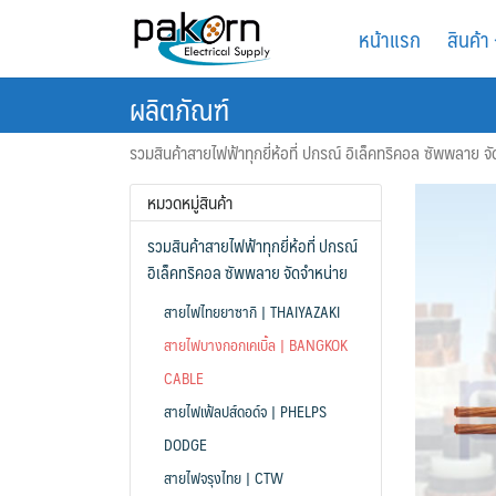
Skip
หน้าแรก
สินค้า
to
content
ผลิตภัณฑ์
รวมสินค้าสายไฟฟ้าทุกยี่ห้อที่ ปกรณ์ อิเล็คทริคอล ซัพพลาย จ
หมวดหมู่สินค้า
รวมสินค้าสายไฟฟ้าทุกยี่ห้อที่ ปกรณ์
อิเล็คทริคอล ซัพพลาย จัดจำหน่าย
สายไฟไทยยาซากิ | THAIYAZAKI
สายไฟบางกอกเคเบิ้ล | BANGKOK
CABLE
สายไฟเฟ้ลปส์ดอด์จ | PHELPS
DODGE
สายไฟจรุงไทย | CTW