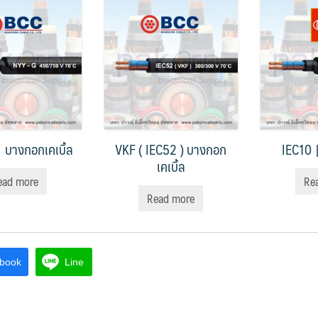
 บางกอกเคเบิ้ล
VKF ( IEC52 ) บางกอก
IEC10 |
เคเบิ้ล
ead more
Re
Read more
book
Line