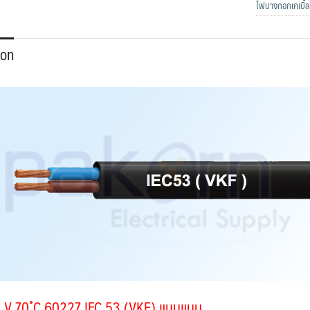
ไฟบางกอกเคเบิ้ล
ion
V 70˚C 60227 IEC 53 (VKF) แบบแบน