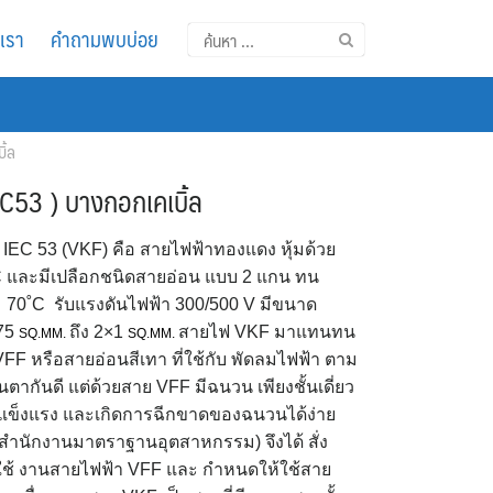
อเรา
คำถามพบบ่อย
ค้นหา
สำหรับ:
ิ้ล
C53 ) บางกอกเคเบิ้ล
IEC 53 (VKF) คือ สายไฟฟ้าทองแดง หุ้มด้วย
และมีเปลือกชนิดสายอ่อน แบบ 2 แกน ทน
้ 70˚C รับแรงดันไฟฟ้า 300/500 V มีขนาด
.75
ถึง 2×1
สายไฟ VKF มาแทนทน
SQ.MM.
SQ.MM.
FF หรือสายอ่อนสีเทา ที่ใช้กับ พัดลมไฟฟ้า ตาม
ุ้นตากันดี แต่ด้วยสาย VFF มีฉนวน เพียงชั้นเดี่ยว
ม่แข็งแรง และเกิดการฉีกขาดของฉนวนได้ง่าย
สำนักงานมาตราฐานอุตสาหกรรม) จึงได้ สั่ง
ใช้ งานสายไฟฟ้า VFF และ กำหนดให้ใช้สาย