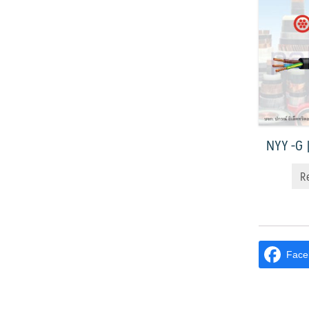
NYY -G |
R
Face