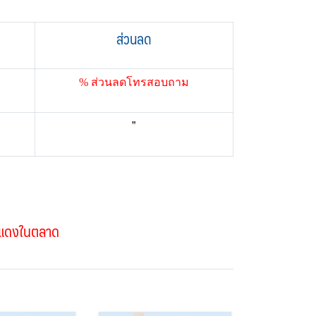
ร
ส่วนลด
% ส่วนลดโทรสอบถาม
”
งแดงในตลาด