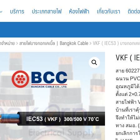
บริการ
ประเภทสายไฟ
ห้องไฟฟ้า
เกี่ยวกับเรา
ติดต่
ัดจำหน่าย
สายไฟบางกอกเคเบิ้ล | Bangkok Cable
VKF ( IEC53 ) บางกอกเคเบ
VKF ( IE
สาย 60227 
ฉนวน PVC 
อุณหภูมิได
ตั้งแต่ 2×0
สายไฟฟ้า V
บ้านที่เราค
จึงทำให้ไ
ทาง สมอ. (
ยกเลิกการ