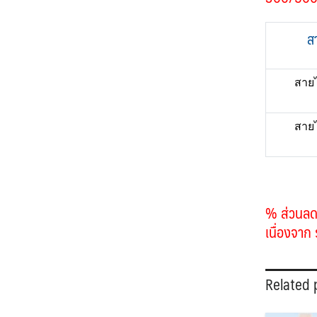
ส
สาย
สาย
% ส่วนลด
เนื่องจา
Related 