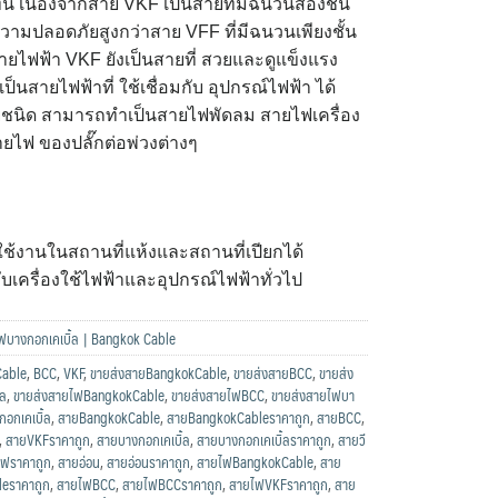
 เนื่องจากสาย VKF เป็นสายที่มีฉนวนสองชั้น
ความปลอดภัยสูงกว่าสาย VFF ที่มีฉนวนเพียงชั้น
ายไฟฟ้า VKF ยังเป็นสายที่ สวยและดูแข็งแรง
็นสายไฟฟ้าที่ ใช้เชื่อมกับ อุปกรณ์ไฟฟ้า ได้
นิด สามารถทำเป็นสายไฟพัดลม สายไฟเครื่อง
ายไฟ ของปลั๊กต่อพ่วงต่างๆ
ช้งานในสถานที่แห้งและสถานที่เปียกได้
กับเครื่องใช้ไฟฟ้าและอุปกรณ์ไฟฟ้าทั่วไป
ฟบางกอกเคเบิ้ล | Bangkok Cable
able
,
BCC
,
VKF
,
ขายส่งสายBangkokCable
,
ขายส่งสายBCC
,
ขายส่ง
้ล
,
ขายส่งสายไฟBangkokCable
,
ขายส่งสายไฟBCC
,
ขายส่งสายไฟบา
กอกเคเบิ้ล
,
สายBangkokCable
,
สายBangkokCableราคาถูก
,
สายBCC
,
,
สายVKFราคาถูก
,
สายบางกอกเคเบิ้ล
,
สายบางกอกเคเบิ้ลราคาถูก
,
สายวี
อฟราคาถูก
,
สายอ่อน
,
สายอ่อนราคาถูก
,
สายไฟBangkokCable
,
สาย
eราคาถูก
,
สายไฟBCC
,
สายไฟBCCราคาถูก
,
สายไฟVKFราคาถูก
,
สาย